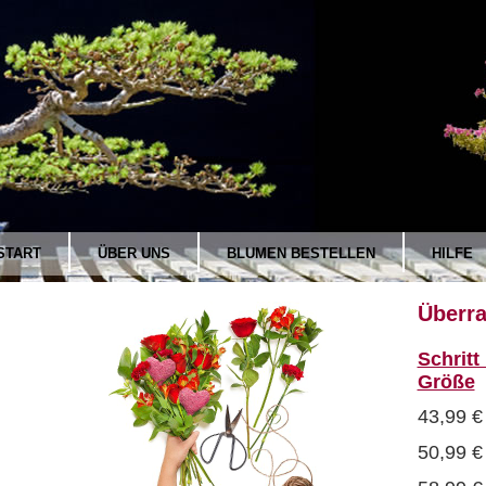
START
ÜBER UNS
BLUMEN BESTELLEN
HILFE
Überra
Schritt
Größe
43,99 €
50,99 €