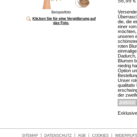
58,99 €
Versende 
Beispielfoto
Überrasch
Klicken Sie für eine Vergößerung auf
die, die 
das Foto.
einer ro
möchten,
unseren e
schönsten
roten Bl
einmalige
Dadurch, 
Blumen b
niedrig ha
Option un
Bestellun
Unser rot
qualitati
erschwin
der zweife
ZURÜCK
Exklusive
SITEMAP
DATENSCHUTZ
AGB
COOKIES
WIDERRUF