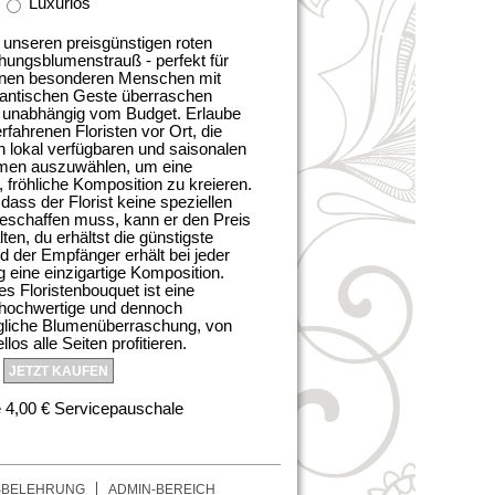
Luxuriös
unseren preisgünstigen roten
ungsblumenstrauß - perfekt für
einen besonderen Menschen mit
mantischen Geste überraschen
 unabhängig vom Budget. Erlaube
rfahrenen Floristen vor Ort, die
 lokal verfügbaren und saisonalen
umen auszuwählen, um eine
, fröhliche Komposition zu kreieren.
dass der Florist keine speziellen
eschaffen muss, kann er den Preis
lten, du erhältst die günstigste
d der Empfänger erhält bei jeder
g eine einzigartige Komposition.
es Floristenbouquet ist eine
v hochwertige und dennoch
gliche Blumenüberraschung, von
llos alle Seiten profitieren.
JETZT KAUFEN
 4,00 € Servicepauschale
SBELEHRUNG
ADMIN-BEREICH